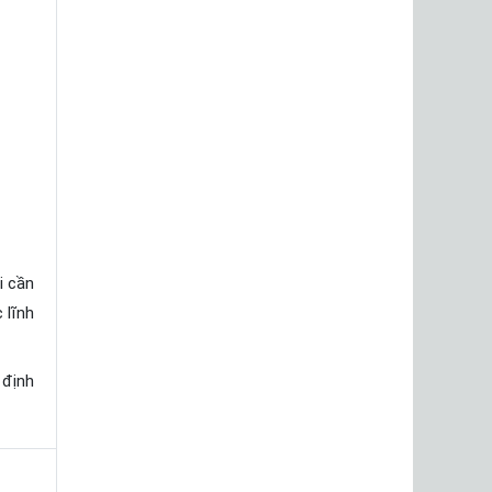
i cần
 lĩnh
 định