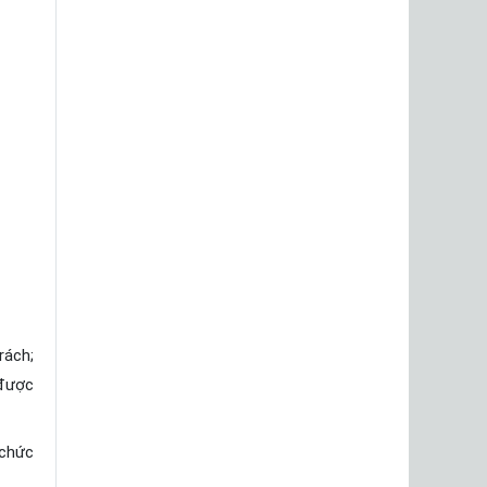
rách;
 được
 chức