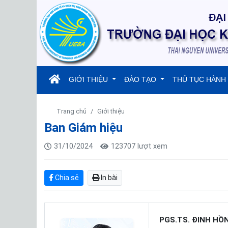
(current)
GIỚI THIỆU
ĐÀO TẠO
THỦ TỤC HÀNH
Trang chủ
Giới thiệu
Ban Giám hiệu
31/10/2024
123707 lượt xem
Chia sẻ
In bài
PGS.TS. ĐINH HỒ