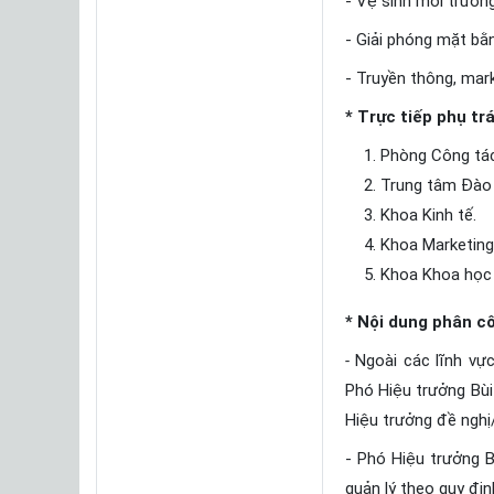
- Vệ sinh môi trường,
- Giải phóng mặt bằ
- Truyền thông, mar
* Trực tiếp phụ tr
Phòng Công tác 
Trung tâm Đào 
Khoa Kinh tế.
Khoa Marketing,
Khoa Khoa học 
* Nội dung phân c
-
Ngoài các lĩnh vự
Phó Hiệu trưởng Bù
Hiệu trưởng đề nghị
- Phó Hiệu trưởng 
quản lý theo quy địn