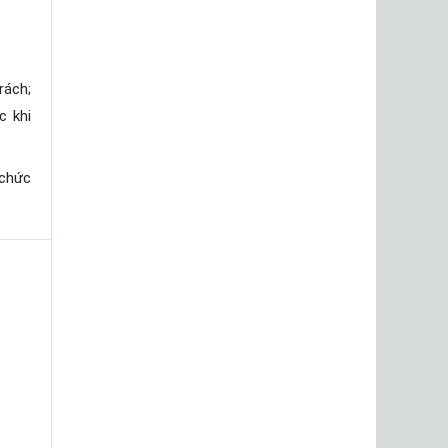
rách;
c khi
 chức