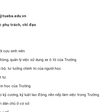
@tueba.edu.vn
c phụ trách, chỉ đạo
i cựu sinh viên.
hòng; quản lý việc sử dụng xe ô tô của Trường.
i bộ; tư tưởng chính trị của người học.
t tự.
Tin học của Trường.
o kỷ cương, kỷ luật lao động, nền nếp làm việc trong Trường.
n dân chủ ở cơ sở.