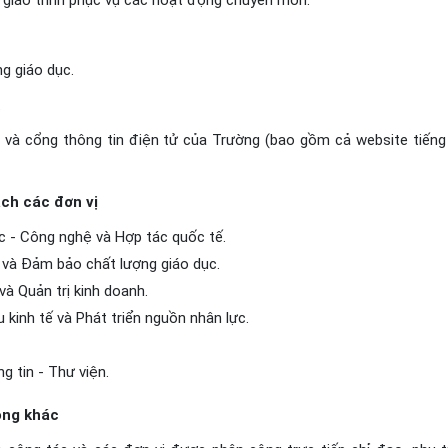
u, giáo trình phục vụ các hoạt động chuyên môn.
g giáo dục.
.
 và cổng thông tin điện tử của Trường (bao gồm cả website tiếng
ách các đơn vị
 - Công nghệ và Hợp tác quốc tế.
 và Đảm bảo chất lượng giáo dục.
và Quản trị kinh doanh.
 kinh tế và Phát triển nguồn nhân lực.
 tin - Thư viện.
ông khác