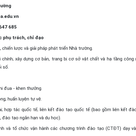
rường
a.edu.vn
3647 685
c phụ trách, chỉ đạo
 chiến lược và giải pháp phát triển Nhà trường.
ài chính; xây dựng cơ bản, trang bị cơ sở vật chất và hạ tầng công
i số.
thi đua - khen thưởng.
ng; huấn luyện tự vệ.
i; hợp tác quốc tế; liên kết đào tạo quốc tế (bao gồm liên kết đà
, đào tạo ngắn hạn và du học).
inh và tổ chức vận hành các chương trình đào tạo (CTĐT) dạy v