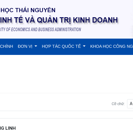
 CHÍNH
ĐƠN VỊ
HỢP TÁC QUỐC TẾ
KHOA HỌC CÔNG N
A
Cỡ chữ:
NG LINH