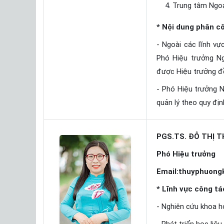
Trung tâm Ngoạ
* Nội dung phân c
- Ngoài các lĩnh vự
Phó Hiệu trưởng Ng
được Hiệu trưởng đ
- Phó Hiệu trưởng 
quản lý theo quy đị
PGS.TS. ĐỖ THỊ 
Phó Hiệu trưởng
Email:thuyphuong
* Lĩnh vực công tá
- Nghiên cứu khoa h